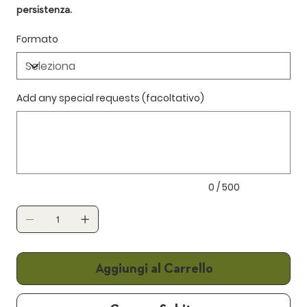
persistenza.
Formato
Add any special requests (facoltativo)
Fino
a
500
caratteri.
0 / 500
Aggiungi al Carrello